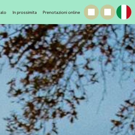
galo
In prossimita
Prenotazioni online