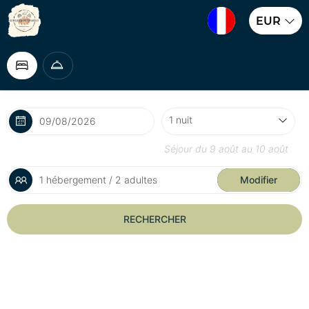
EUR
Séjour du
9 août
au
10 août
1 hébergement / 2 adultes
Modifier